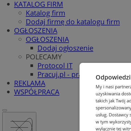
KATALOG FIRM
Katalog firm
Dodaj firmę do katalogu firm
OGŁOSZENIA
OGŁOSZENIA
Dodaj ogłoszenie
POLECAMY
Protocol IT
Pracuj.pl - praca w Pyskowic
Odpowiedzia
REKLAMA
My i nasi partne
WSPÓŁPRACA
uzyskiwania dost
takich jak Twój a
spersonalizowanyc
usług.
Dostawcy s
w tym wykorzysty
wyłącznie tej wi