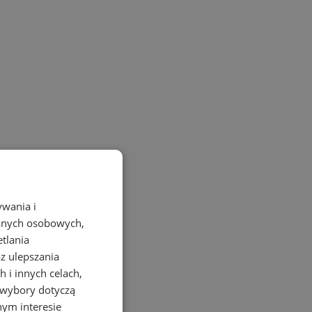
ywania i
danych osobowych,
etlania
az ulepszania
 i innych celach,
 wybory dotyczą
nym interesie