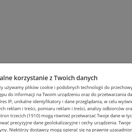
ach
lne korzystanie z Twoich danych
rzy używamy plików cookie i podobnych technologii do przechow
ępu do informacji na Twoim urządzeniu oraz do przetwarzania 
dres IP, unikalne identyfikatory i dane przeglądania, w celu wyświ
h reklam i treści, pomiaru reklam i treści, analizy odbiorców or
tron trzecich (1910)
mogą również przetwarzać Twoje dane w tych
wać precyzyjne dane geolokalizacyjne i cechy urządzenia. Twoje
tryny. Niektórzy dostawcy mogą opierać się na prawnie uzasadnio