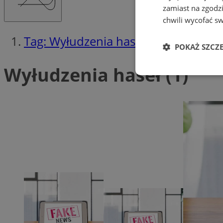
zamiast na zgodz
chwili wycofać s
Tag: Wyłudzenia haseł
POKAŻ SZCZ
Wyłudzenia haseł (1)
Niezbędne
Ni
Niezbędne pliki cook
zarządzanie kontem. 
Nazwa
SessID