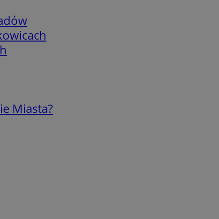
adów
skowicach
ch
ie Miasta?