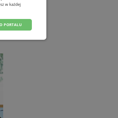
sz w każdej
DO PORTALU
esklasyfikowane
ane
owanie użytkownika i
j.
yfikator sesji.