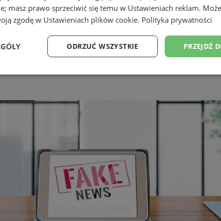
ie; masz prawo sprzeciwić się temu w
Ustawieniach reklam
. Może
woją zgodę w
Ustawieniach plików cookie
.
Polityka prywatności
EGÓŁY
ODRZUĆ WSZYSTKIE
PRZEJDŹ 
Wydajność
Targetowanie
Funkcjonalność
Ni
ezbędne
Wydajność
Targetowanie
Funkcjonalność
Niesklasyfikow
ie umożliwiają korzystanie z podstawowych funkcji strony internetowej, takich jak log
Bez niezbędnych plików cookie nie można prawidłowo korzystać ze strony internetowe
Provider
/
Okres
Opis
Domena
przechowywania
pyskowice.com.pl
1 rok
Ten plik cookie przechowuje ident