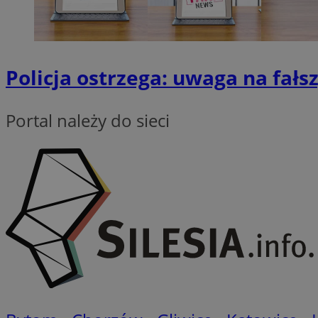
QeSessID
MvSessID
VISITOR_PRIVACY_
Policja ostrzega: uwaga na fałs
Portal należy do sieci
CookieScriptConse
__cf_bm
__cf_bm
Nazwa
Nazwa