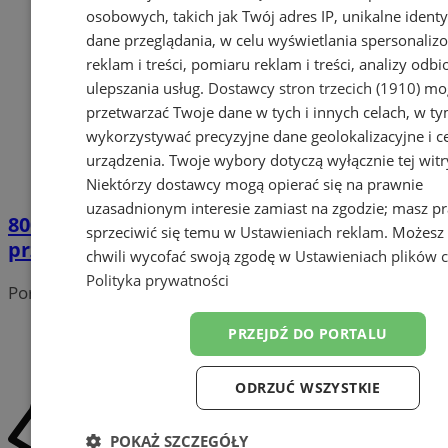
osobowych, takich jak Twój adres IP, unikalne identyf
dane przeglądania, w celu wyświetlania spersonali
reklam i treści, pomiaru reklam i treści, analizy odb
ulepszania usług.
Dostawcy stron trzecich (1910)
mog
przetwarzać Twoje dane w tych i innych celach, w t
wykorzystywać precyzyjne dane geolokalizacyjne i c
urządzenia. Twoje wybory dotyczą wyłącznie tej witr
Niektórzy dostawcy mogą opierać się na prawnie
uzasadnionym interesie zamiast na zgodzie; masz p
800 plus od stycznia już pewne. Rząd
sprzeciwić się temu w
Ustawieniach reklam
. Możesz
przyjął ustawę
chwili wycofać swoją zgodę w
Ustawieniach plików 
Polityka prywatności
Portal należy do sieci
PRZEJDŹ DO PORTALU
ODRZUĆ WSZYSTKIE
POKAŻ SZCZEGÓŁY