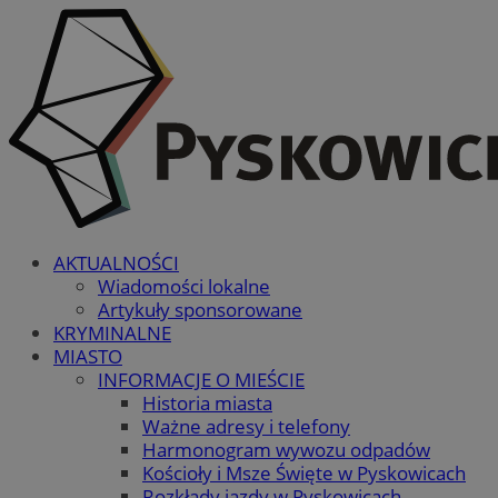
AKTUALNOŚCI
Wiadomości lokalne
Artykuły sponsorowane
KRYMINALNE
MIASTO
INFORMACJE O MIEŚCIE
Historia miasta
Ważne adresy i telefony
Harmonogram wywozu odpadów
Kościoły i Msze Święte w Pyskowicach
Rozkłady jazdy w Pyskowicach