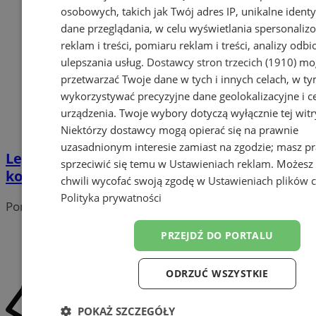
osobowych, takich jak Twój adres IP, unikalne identyf
dane przeglądania, w celu wyświetlania spersonali
reklam i treści, pomiaru reklam i treści, analizy odb
ulepszania usług.
Dostawcy stron trzecich (1910)
mog
przetwarzać Twoje dane w tych i innych celach, w t
wykorzystywać precyzyjne dane geolokalizacyjne i c
urządzenia. Twoje wybory dotyczą wyłącznie tej witr
Niektórzy dostawcy mogą opierać się na prawnie
uzasadnionym interesie zamiast na zgodzie; masz p
Legalne graffiti na tramwaju? Weź udział w
sprzeciwić się temu w
Ustawieniach reklam
. Możesz
konkursie i wygraj 3000 zł!
chwili wycofać swoją zgodę w
Ustawieniach plików 
Polityka prywatności
Portal należy do sieci
PRZEJDŹ DO PORTALU
ODRZUĆ WSZYSTKIE
POKAŻ SZCZEGÓŁY