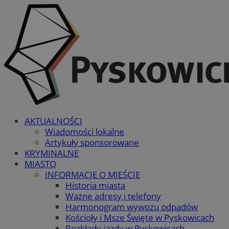
AKTUALNOŚCI
Wiadomości lokalne
Artykuły sponsorowane
KRYMINALNE
MIASTO
INFORMACJE O MIEŚCIE
Historia miasta
Ważne adresy i telefony
Harmonogram wywozu odpadów
Kościoły i Msze Święte w Pyskowicach
Rozkłady jazdy w Pyskowicach