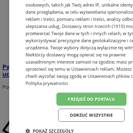
osobowych, takich jak Twój adres IP, unikalne identyf
dane przeglądania, w celu wyświetlania spersonali
reklam i treści, pomiaru reklam i treści, analizy odb
ulepszania usług.
Dostawcy stron trzecich (1910)
mog
przetwarzać Twoje dane w tych i innych celach, w t
wykorzystywać precyzyjne dane geolokalizacyjne i c
urządzenia. Twoje wybory dotyczą wyłącznie tej witr
Niektórzy dostawcy mogą opierać się na prawnie
uzasadnionym interesie zamiast na zgodzie; masz p
Pyskowice pierwsze w Polsce z
sprzeciwić się temu w
Ustawieniach reklam
. Możesz
uchwalonym planem ogólnym
chwili wycofać swoją zgodę w
Ustawieniach plików 
Polityka prywatności
Portal należy do sieci
PRZEJDŹ DO PORTALU
ODRZUĆ WSZYSTKIE
POKAŻ SZCZEGÓŁY