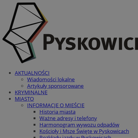
AKTUALNOŚCI
Wiadomości lokalne
Artykuły sponsorowane
KRYMINALNE
MIASTO
INFORMACJE O MIEŚCIE
Historia miasta
Ważne adresy i telefony
Harmonogram wywozu odpadów
Kościoły i Msze Święte w Pyskowicach
Rozkłady jazdy w Pyskowicach