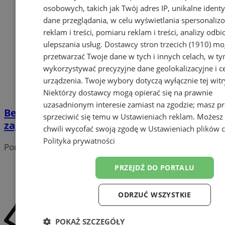
osobowych, takich jak Twój adres IP, unikalne identyf
dane przeglądania, w celu wyświetlania spersonali
reklam i treści, pomiaru reklam i treści, analizy odb
ulepszania usług.
Dostawcy stron trzecich (1910)
mog
przetwarzać Twoje dane w tych i innych celach, w t
wykorzystywać precyzyjne dane geolokalizacyjne i c
urządzenia. Twoje wybory dotyczą wyłącznie tej witr
Niektórzy dostawcy mogą opierać się na prawnie
uzasadnionym interesie zamiast na zgodzie; masz p
Bezpieczny stan wód w Pyskowicach – brak
sprzeciwić się temu w
Ustawieniach reklam
. Możesz
zagrożeń
chwili wycofać swoją zgodę w
Ustawieniach plików 
Polityka prywatności
Portal należy do sieci
PRZEJDŹ DO PORTALU
ODRZUĆ WSZYSTKIE
POKAŻ SZCZEGÓŁY