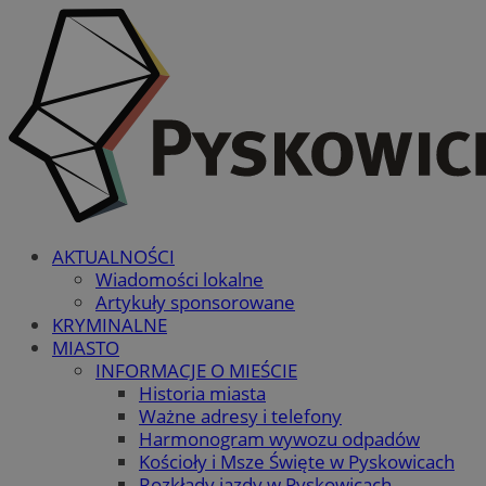
AKTUALNOŚCI
Wiadomości lokalne
Artykuły sponsorowane
KRYMINALNE
MIASTO
INFORMACJE O MIEŚCIE
Historia miasta
Ważne adresy i telefony
Harmonogram wywozu odpadów
Kościoły i Msze Święte w Pyskowicach
Rozkłady jazdy w Pyskowicach