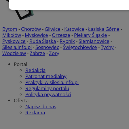
Niezbędne
Wydajność
Targetowanie
Funkc
Bytom
-
Chorzów
-
Gliwice
-
Katowice
-
Łaziska Górne
-
Niesklasyfikowane
Mikołów
-
Mysłowice
-
Orzesze
-
Piekary Śląskie
-
Pyskowice
-
Ruda Śląska
-
Rybnik
-
Siemianowice
-
Silesia.info.pl
-
Sosnowiec
-
Świętochłowice
-
Tychy
-
Wodzisław
-
Zabrze
-
Żory
Portal
Redakcja
Niezbędne
Wydajność
Targetowanie
Funkcjon
Patronat medialny
Praktyki w silesia.info.pl
Niesklasyfikowane
Regulaminy portalu
Niezbędne pliki cookie umożliwiają korzystanie z podstawowych fun
Polityka prywatności
internetowej, takich jak logowanie użytkownika i zarządzanie konte
Oferta
niezbędnych plików cookie nie można prawidłowo korzystać ze str
Napisz do nas
internetowej.
Reklama
Provider
/
Okres
Nazwa
Domena
przechowyw
SessID
pyskowice.com.pl
1 rok