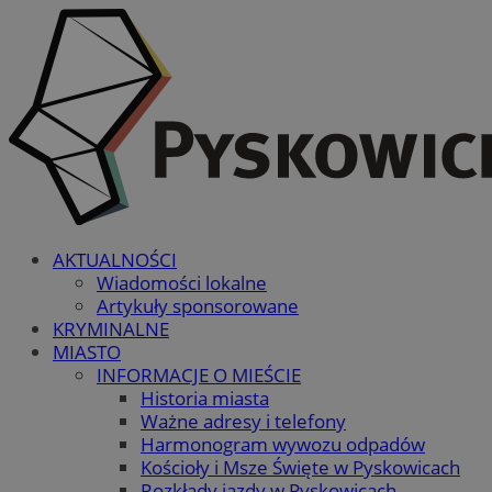
AKTUALNOŚCI
Wiadomości lokalne
Artykuły sponsorowane
KRYMINALNE
MIASTO
INFORMACJE O MIEŚCIE
Historia miasta
Ważne adresy i telefony
Harmonogram wywozu odpadów
Kościoły i Msze Święte w Pyskowicach
Rozkłady jazdy w Pyskowicach