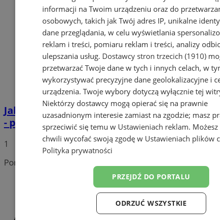
informacji na Twoim urządzeniu oraz do przetwarza
osobowych, takich jak Twój adres IP, unikalne identyf
dane przeglądania, w celu wyświetlania spersonali
reklam i treści, pomiaru reklam i treści, analizy odb
ulepszania usług.
Dostawcy stron trzecich (1910)
mog
przetwarzać Twoje dane w tych i innych celach, w t
wykorzystywać precyzyjne dane geolokalizacyjne i c
urządzenia. Twoje wybory dotyczą wyłącznie tej witr
Niektórzy dostawcy mogą opierać się na prawnie
Jak wybrać idealny prezent na Dzień Matki
uzasadnionym interesie zamiast na zgodzie; masz p
- poradnik dla niezdecydowanych
sprzeciwić się temu w
Ustawieniach reklam
. Możesz
chwili wycofać swoją zgodę w
Ustawieniach plików 
1
Polityka prywatności
Portal należy do sieci
PRZEJDŹ DO PORTALU
ODRZUĆ WSZYSTKIE