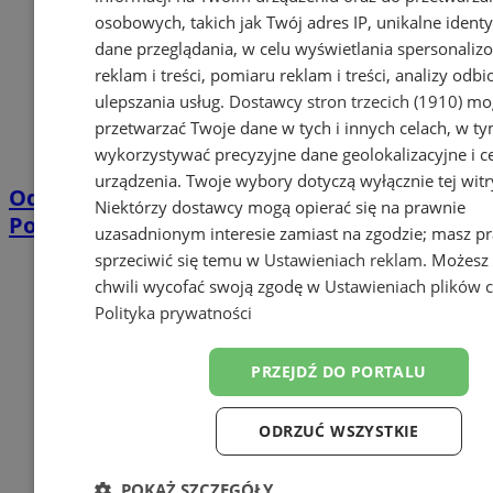
osobowych, takich jak Twój adres IP, unikalne identyf
dane przeglądania, w celu wyświetlania spersonali
reklam i treści, pomiaru reklam i treści, analizy odb
ulepszania usług.
Dostawcy stron trzecich (1910)
mog
przetwarzać Twoje dane w tych i innych celach, w t
wykorzystywać precyzyjne dane geolokalizacyjne i c
urządzenia. Twoje wybory dotyczą wyłącznie tej witr
Odnalezienie starszego mężczyzny.
Niektórzy dostawcy mogą opierać się na prawnie
Podziękowania za pomoc dla policji
uzasadnionym interesie zamiast na zgodzie; masz p
sprzeciwić się temu w
Ustawieniach reklam
. Możesz
chwili wycofać swoją zgodę w
Ustawieniach plików 
Polityka prywatności
PRZEJDŹ DO PORTALU
ODRZUĆ WSZYSTKIE
POKAŻ SZCZEGÓŁY