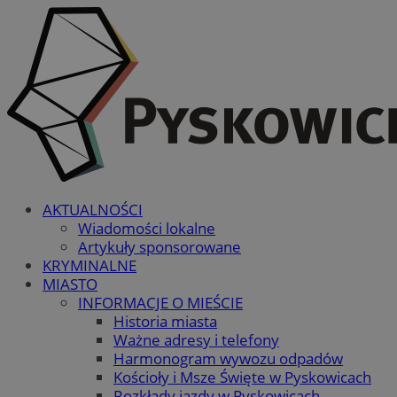
AKTUALNOŚCI
Wiadomości lokalne
Artykuły sponsorowane
KRYMINALNE
MIASTO
INFORMACJE O MIEŚCIE
Historia miasta
Ważne adresy i telefony
Harmonogram wywozu odpadów
Kościoły i Msze Święte w Pyskowicach
Rozkłady jazdy w Pyskowicach