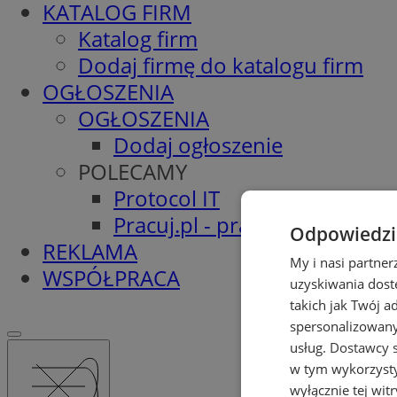
KATALOG FIRM
Katalog firm
Dodaj firmę do katalogu firm
OGŁOSZENIA
OGŁOSZENIA
Dodaj ogłoszenie
POLECAMY
Protocol IT
Pracuj.pl - praca w Pyskowic
Odpowiedzia
REKLAMA
My i nasi partne
WSPÓŁPRACA
uzyskiwania dost
takich jak Twój a
spersonalizowanyc
usług.
Dostawcy s
w tym wykorzysty
wyłącznie tej wi