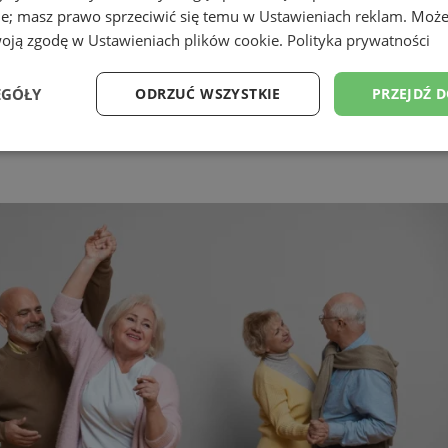
ie; masz prawo sprzeciwić się temu w
Ustawieniach reklam
. Może
woją zgodę w
Ustawieniach plików cookie
.
Polityka prywatności
EGÓŁY
ODRZUĆ WSZYSTKIE
PRZEJDŹ 
Wydajność
Targetowanie
Funkcjonalność
Ni
ezbędne
Wydajność
Targetowanie
Funkcjonalność
Niesklasyfikow
ie umożliwiają korzystanie z podstawowych funkcji strony internetowej, takich jak log
Bez niezbędnych plików cookie nie można prawidłowo korzystać ze strony internetowe
Provider
/
Okres
Opis
Domena
przechowywania
pyskowice.com.pl
1 rok
Ten plik cookie przechowuje ident