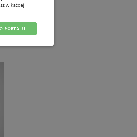
sz w każdej
DO PORTALU
esklasyfikowane
ane
owanie użytkownika i
j.
yfikator sesji.