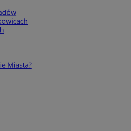
adów
skowicach
ch
ie Miasta?