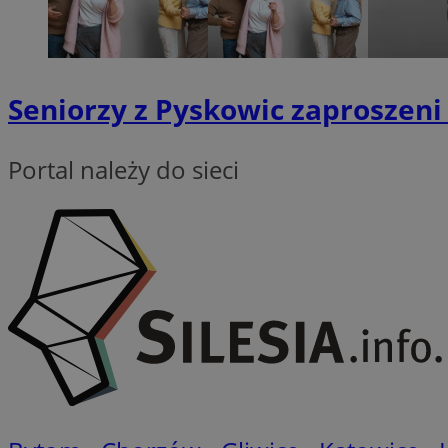
QeSessID
MvSessID
VISITOR_PRIVACY_
Seniorzy z Pyskowic zaproszen
Portal należy do sieci
CookieScriptConse
__cf_bm
__cf_bm
Nazwa
Nazwa