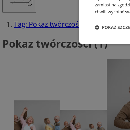
zamiast na zgodz
chwili wycofać s
Tag: Pokaz twórczości
POKAŻ SZCZ
Pokaz twórczości (1)
Niezbędne
Ni
Niezbędne pliki cook
zarządzanie kontem. 
Nazwa
SessID