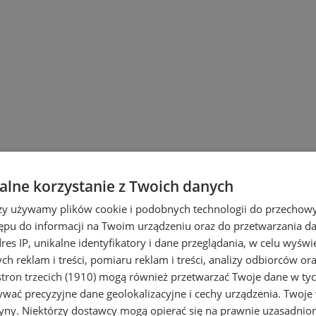
ach
lne korzystanie z Twoich danych
rzy używamy plików cookie i podobnych technologii do przechow
ępu do informacji na Twoim urządzeniu oraz do przetwarzania 
dres IP, unikalne identyfikatory i dane przeglądania, w celu wyświ
h reklam i treści, pomiaru reklam i treści, analizy odbiorców or
tron trzecich (1910)
mogą również przetwarzać Twoje dane w tych
wać precyzyjne dane geolokalizacyjne i cechy urządzenia. Twoje
tryny. Niektórzy dostawcy mogą opierać się na prawnie uzasadnio