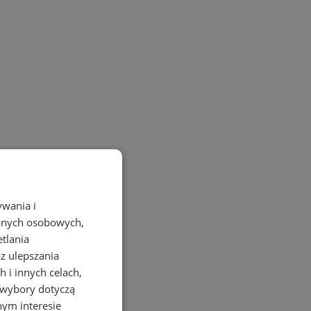
ywania i
danych osobowych,
etlania
az ulepszania
 i innych celach,
 wybory dotyczą
nym interesie