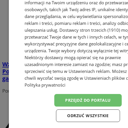
informacji na Twoim urządzeniu oraz do przetwarza
osobowych, takich jak Twój adres IP, unikalne identyf
dane przeglądania, w celu wyświetlania spersonali
reklam i treści, pomiaru reklam i treści, analizy odb
ulepszania usług.
Dostawcy stron trzecich (1910)
mog
przetwarzać Twoje dane w tych i innych celach, w t
wykorzystywać precyzyjne dane geolokalizacyjne i c
urządzenia. Twoje wybory dotyczą wyłącznie tej witr
Niektórzy dostawcy mogą opierać się na prawnie
Wznowienie naboru w programie Czyste
uzasadnionym interesie zamiast na zgodzie; masz p
Powietrze – dofinansowanie na kotły
sprzeciwić się temu w
Ustawieniach reklam
. Możesz
gazowe
chwili wycofać swoją zgodę w
Ustawieniach plików 
Polityka prywatności
Portal należy do sieci
PRZEJDŹ DO PORTALU
ODRZUĆ WSZYSTKIE