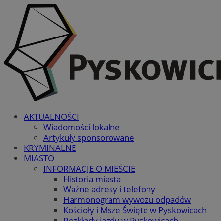
AKTUALNOŚCI
Wiadomości lokalne
Artykuły sponsorowane
KRYMINALNE
MIASTO
INFORMACJE O MIEŚCIE
Historia miasta
Ważne adresy i telefony
Harmonogram wywozu odpadów
Kościoły i Msze Święte w Pyskowicach
Rozkłady jazdy w Pyskowicach