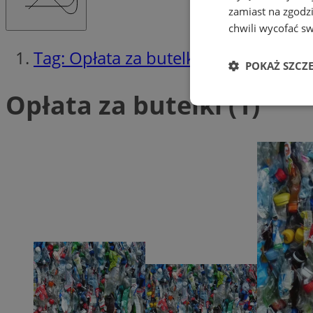
zamiast na zgodz
chwili wycofać s
Tag: Opłata za butelki
POKAŻ SZCZ
Opłata za butelki (1)
Niezbędne
Ni
Niezbędne pliki cook
zarządzanie kontem. 
Nazwa
SessID