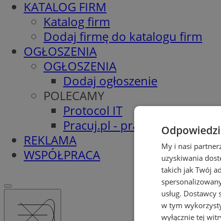
KATALOG FIRM
Katalog firm
Dodaj firmę do katalogu firm
OGŁOSZENIA
OGŁOSZENIA
Dodaj ogłoszenie
POLECAMY
Protocol IT
Pracuj.pl - praca w Pyskowic
Odpowiedzia
REKLAMA
My i nasi partne
WSPÓŁPRACA
uzyskiwania dost
takich jak Twój a
spersonalizowanyc
usług.
Dostawcy s
w tym wykorzysty
wyłącznie tej wi