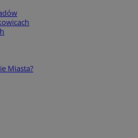
adów
skowicach
ch
ie Miasta?