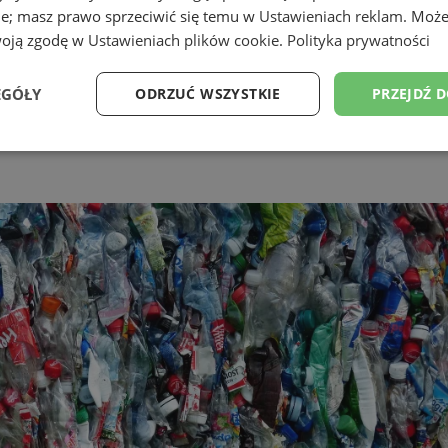
ie; masz prawo sprzeciwić się temu w
Ustawieniach reklam
. Może
woją zgodę w
Ustawieniach plików cookie
.
Polityka prywatności
EGÓŁY
ODRZUĆ WSZYSTKIE
PRZEJDŹ 
Wydajność
Targetowanie
Funkcjonalność
Ni
ezbędne
Wydajność
Targetowanie
Funkcjonalność
Niesklasyfikow
ie umożliwiają korzystanie z podstawowych funkcji strony internetowej, takich jak log
Bez niezbędnych plików cookie nie można prawidłowo korzystać ze strony internetowe
Provider
/
Okres
Opis
Domena
przechowywania
pyskowice.com.pl
1 rok
Ten plik cookie przechowuje ident