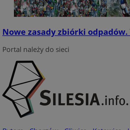
QeSessID
MvSessID
VISITOR_PRIVACY_
Nowe zasady zbiórki odpadów. 
Portal należy do sieci
CookieScriptConse
__cf_bm
__cf_bm
Nazwa
Nazwa