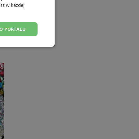
sz w każdej
DO PORTALU
esklasyfikowane
ane
owanie użytkownika i
j.
yfikator sesji.