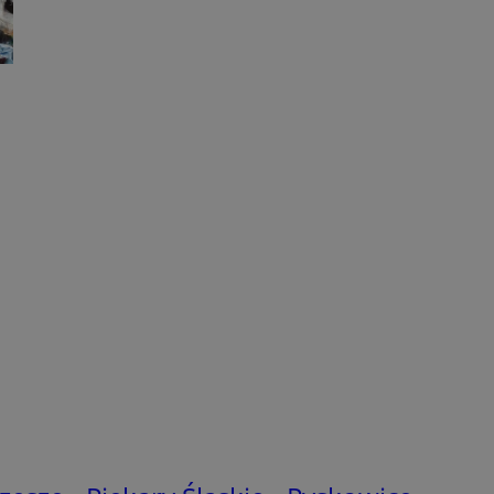
yfikator sesji.
yfikator sesji.
o przechowywania
watności dla ich
dane dotyczące zgody
i i ustawienia
 preferencje zostaną
ch.
ez usługę Cookie-
eferencji
 pliki cookie. Jest
Cookie-Script.com
ania ludzi i botów.
ernetowej, ponieważ
aportów na temat
towej.
ania ludzi i botów.
ernetowej, ponieważ
aportów na temat
towej.
ywania
Opis