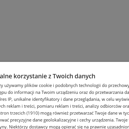
ach
lne korzystanie z Twoich danych
rzy używamy plików cookie i podobnych technologii do przechow
ępu do informacji na Twoim urządzeniu oraz do przetwarzania 
dres IP, unikalne identyfikatory i dane przeglądania, w celu wyświ
h reklam i treści, pomiaru reklam i treści, analizy odbiorców or
tron trzecich (1910)
mogą również przetwarzać Twoje dane w tych
wać precyzyjne dane geolokalizacyjne i cechy urządzenia. Twoje
tryny. Niektórzy dostawcy mogą opierać się na prawnie uzasadnio