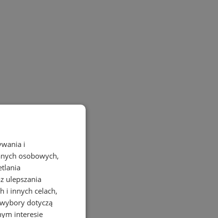
ywania i
danych osobowych,
etlania
az ulepszania
 i innych celach,
 wybory dotyczą
nym interesie