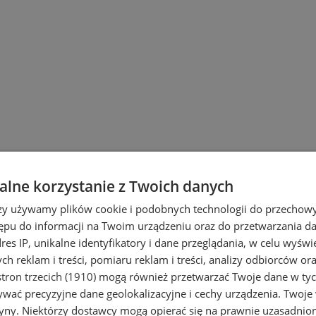
ach
lne korzystanie z Twoich danych
rzy używamy plików cookie i podobnych technologii do przechow
ępu do informacji na Twoim urządzeniu oraz do przetwarzania 
dres IP, unikalne identyfikatory i dane przeglądania, w celu wyświ
h reklam i treści, pomiaru reklam i treści, analizy odbiorców or
tron trzecich (1910)
mogą również przetwarzać Twoje dane w tych
wać precyzyjne dane geolokalizacyjne i cechy urządzenia. Twoje
tryny. Niektórzy dostawcy mogą opierać się na prawnie uzasadnio