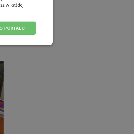
sz w każdej
DO PORTALU
esklasyfikowane
ane
owanie użytkownika i
j.
yfikator sesji.