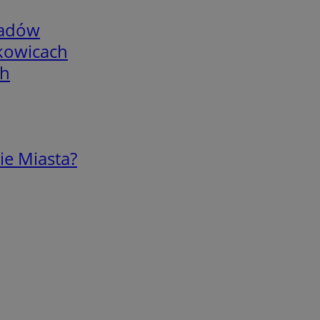
adów
skowicach
ch
ie Miasta?