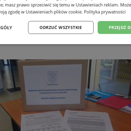
ie; masz prawo sprzeciwić się temu w
Ustawieniach reklam
. Może
woją zgodę w
Ustawieniach plików cookie
.
Polityka prywatności
EGÓŁY
ODRZUĆ WSZYSTKIE
PRZEJDŹ 
Wydajność
Targetowanie
Funkcjonalność
Ni
ezbędne
Wydajność
Targetowanie
Funkcjonalność
Niesklasyfikow
ie umożliwiają korzystanie z podstawowych funkcji strony internetowej, takich jak log
Bez niezbędnych plików cookie nie można prawidłowo korzystać ze strony internetowe
Provider
/
Okres
Opis
Domena
przechowywania
pyskowice.com.pl
1 rok
Ten plik cookie przechowuje ident