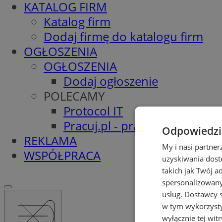
KATALOG FIRM
Katalog firm
Dodaj firmę do katalogu firm
OGŁOSZENIA
OGŁOSZENIA
Dodaj ogłoszenie
POLECAMY
Protocol IT
Pracuj.pl - praca w Pyskowic
Odpowiedzia
REKLAMA
My i nasi partne
WSPÓŁPRACA
uzyskiwania dost
takich jak Twój a
spersonalizowanyc
usług.
Dostawcy s
w tym wykorzysty
wyłącznie tej wi