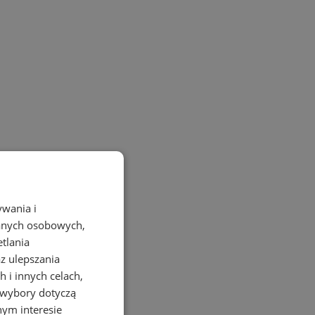
ywania i
danych osobowych,
etlania
az ulepszania
 i innych celach,
 wybory dotyczą
nym interesie