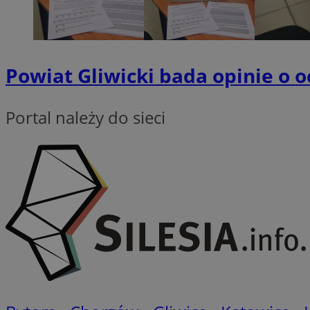
QeSessID
MvSessID
VISITOR_PRIVACY_
Powiat Gliwicki bada opinie o 
Portal należy do sieci
CookieScriptConse
__cf_bm
__cf_bm
Nazwa
Nazwa