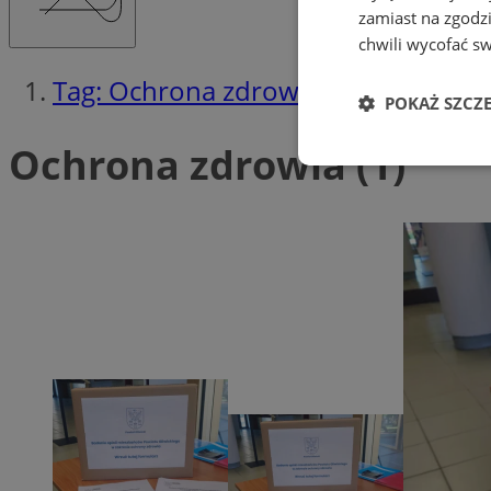
zamiast na zgodz
chwili wycofać s
Tag: Ochrona zdrowia
POKAŻ SZCZ
Ochrona zdrowia (1)
Niezbędne
Ni
Niezbędne pliki cook
zarządzanie kontem. 
Nazwa
SessID