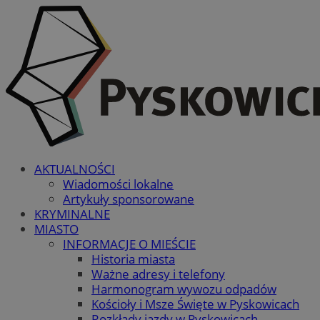
AKTUALNOŚCI
Wiadomości lokalne
Artykuły sponsorowane
KRYMINALNE
MIASTO
INFORMACJE O MIEŚCIE
Historia miasta
Ważne adresy i telefony
Harmonogram wywozu odpadów
Kościoły i Msze Święte w Pyskowicach
Rozkłady jazdy w Pyskowicach