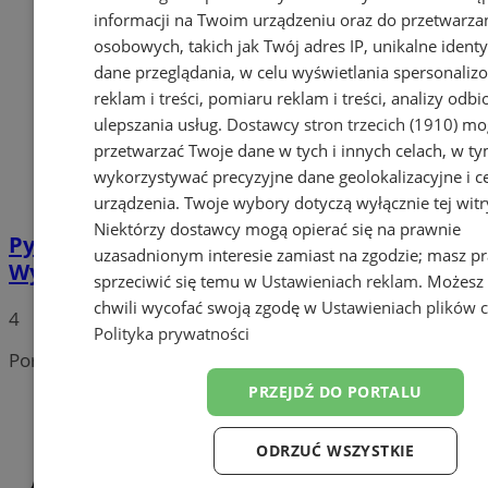
informacji na Twoim urządzeniu oraz do przetwarza
osobowych, takich jak Twój adres IP, unikalne identyf
dane przeglądania, w celu wyświetlania spersonali
reklam i treści, pomiaru reklam i treści, analizy odb
ulepszania usług.
Dostawcy stron trzecich (1910)
mog
przetwarzać Twoje dane w tych i innych celach, w t
wykorzystywać precyzyjne dane geolokalizacyjne i c
urządzenia. Twoje wybory dotyczą wyłącznie tej witr
Niektórzy dostawcy mogą opierać się na prawnie
Pyskowice upamiętniły Żołnierzy
uzasadnionym interesie zamiast na zgodzie; masz p
Wyklętych
sprzeciwić się temu w
Ustawieniach reklam
. Możesz
chwili wycofać swoją zgodę w
Ustawieniach plików 
4
Polityka prywatności
Portal należy do sieci
PRZEJDŹ DO PORTALU
ODRZUĆ WSZYSTKIE