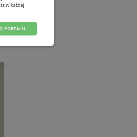
sz w każdej
DO PORTALU
esklasyfikowane
ane
owanie użytkownika i
j.
yfikator sesji.