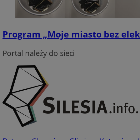
QeSessID
MvSessID
VISITOR_PRIVACY_
Program „Moje miasto bez elek
Portal należy do sieci
CookieScriptConse
__cf_bm
__cf_bm
Nazwa
Nazwa