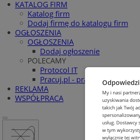
KATALOG FIRM
Katalog firm
Dodaj firmę do katalogu firm
OGŁOSZENIA
OGŁOSZENIA
Dodaj ogłoszenie
POLECAMY
Protocol IT
Pracuj.pl - praca w Pyskowic
Odpowiedzia
REKLAMA
My i nasi partne
WSPÓŁPRACA
uzyskiwania dost
takich jak Twój a
spersonalizowanyc
usług.
Dostawcy s
w tym wykorzysty
wyłącznie tej wi