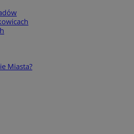
adów
skowicach
ch
ie Miasta?