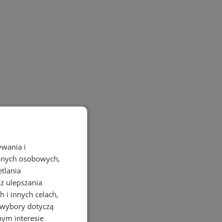
ywania i
danych osobowych,
etlania
az ulepszania
 i innych celach,
 wybory dotyczą
nym interesie