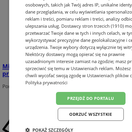
osobowych, takich jak Twój adres IP, unikalne identyf
dane przeglądania, w celu wyświetlania spersonali
reklam i treści, pomiaru reklam i treści, analizy odb
ulepszania usług.
Dostawcy stron trzecich (1910)
mog
przetwarzać Twoje dane w tych i innych celach, w t
wykorzystywać precyzyjne dane geolokalizacyjne i c
urządzenia. Twoje wybory dotyczą wyłącznie tej witr
Niektórzy dostawcy mogą opierać się na prawnie
uzasadnionym interesie zamiast na zgodzie; masz p
Mieszkanie za remont - jest nowa lista
sprzeciwić się temu w
Ustawieniach reklam
. Możesz
propozycji!
chwili wycofać swoją zgodę w
Ustawieniach plików 
Polityka prywatności
Portal należy do sieci
PRZEJDŹ DO PORTALU
ODRZUĆ WSZYSTKIE
POKAŻ SZCZEGÓŁY