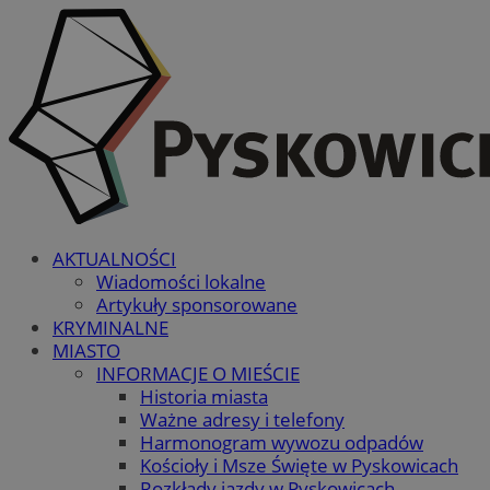
AKTUALNOŚCI
Wiadomości lokalne
Artykuły sponsorowane
KRYMINALNE
MIASTO
INFORMACJE O MIEŚCIE
Historia miasta
Ważne adresy i telefony
Harmonogram wywozu odpadów
Kościoły i Msze Święte w Pyskowicach
Rozkłady jazdy w Pyskowicach