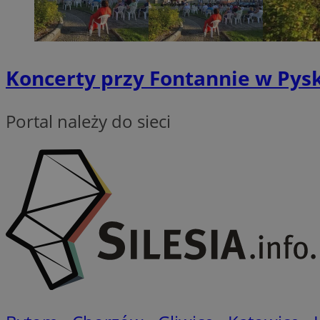
QeSessID
MvSessID
VISITOR_PRIVACY_
Koncerty przy Fontannie w Pysk
Portal należy do sieci
CookieScriptConse
__cf_bm
__cf_bm
Nazwa
Nazwa