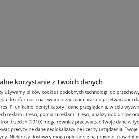
ach
lne korzystanie z Twoich danych
rzy używamy plików cookie i podobnych technologii do przechow
ępu do informacji na Twoim urządzeniu oraz do przetwarzania 
dres IP, unikalne identyfikatory i dane przeglądania, w celu wyświ
h reklam i treści, pomiaru reklam i treści, analizy odbiorców or
tron trzecich (1910)
mogą również przetwarzać Twoje dane w tych
wać precyzyjne dane geolokalizacyjne i cechy urządzenia. Twoje
tryny. Niektórzy dostawcy mogą opierać się na prawnie uzasadnio