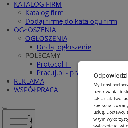
KATALOG FIRM
Katalog firm
Dodaj firmę do katalogu firm
OGŁOSZENIA
OGŁOSZENIA
Dodaj ogłoszenie
POLECAMY
Protocol IT
Pracuj.pl - praca w Pyskowic
Odpowiedzia
REKLAMA
My i nasi partne
WSPÓŁPRACA
uzyskiwania dost
takich jak Twój a
spersonalizowanyc
usług.
Dostawcy s
w tym wykorzysty
wyłącznie tej wi