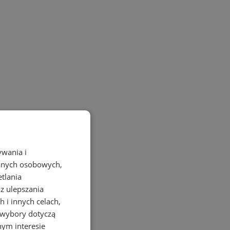
ywania i
danych osobowych,
etlania
az ulepszania
 i innych celach,
 wybory dotyczą
nym interesie