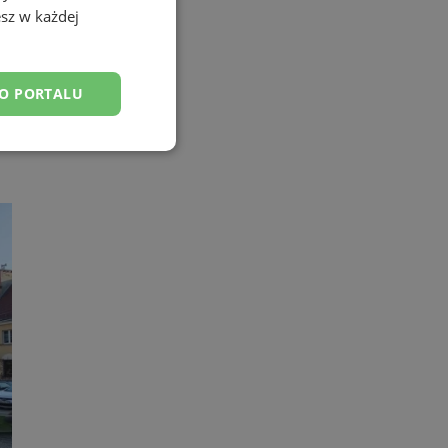
sz w każdej
DO PORTALU
esklasyfikowane
ane
owanie użytkownika i
j.
yfikator sesji.