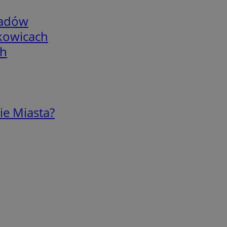
adów
skowicach
ch
ie Miasta?