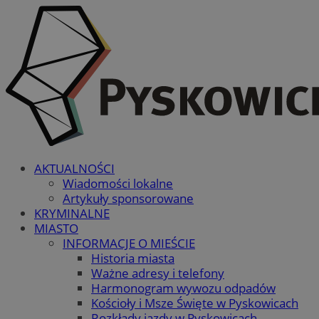
AKTUALNOŚCI
Wiadomości lokalne
Artykuły sponsorowane
KRYMINALNE
MIASTO
INFORMACJE O MIEŚCIE
Historia miasta
Ważne adresy i telefony
Harmonogram wywozu odpadów
Kościoły i Msze Święte w Pyskowicach
Rozkłady jazdy w Pyskowicach