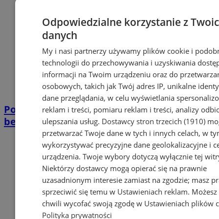
Odpowiedzialne korzystanie z Twoi
danych
My i nasi partnerzy używamy plików cookie i podob
technologii do przechowywania i uzyskiwania dostę
informacji na Twoim urządzeniu oraz do przetwarza
osobowych, takich jak Twój adres IP, unikalne identyf
dane przeglądania, w celu wyświetlania spersonali
Policjanci apelują o zachowanie
reklam i treści, pomiaru reklam i treści, analizy odb
bezpieczeństwa podczas wypraw do lasu
ulepszania usług.
Dostawcy stron trzecich (1910)
mog
przetwarzać Twoje dane w tych i innych celach, w t
wykorzystywać precyzyjne dane geolokalizacyjne i c
urządzenia. Twoje wybory dotyczą wyłącznie tej witr
Niektórzy dostawcy mogą opierać się na prawnie
uzasadnionym interesie zamiast na zgodzie; masz p
sprzeciwić się temu w
Ustawieniach reklam
. Możesz
chwili wycofać swoją zgodę w
Ustawieniach plików 
Polityka prywatności