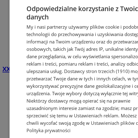
Odpowiedzialne korzystanie z Twoi
danych
My i nasi partnerzy używamy plików cookie i podob
technologii do przechowywania i uzyskiwania dostę
informacji na Twoim urządzeniu oraz do przetwarza
osobowych, takich jak Twój adres IP, unikalne identyf
dane przeglądania, w celu wyświetlania spersonali
reklam i treści, pomiaru reklam i treści, analizy odb
XXXVI Dni Pyskowic. Poznaj program!
ulepszania usług.
Dostawcy stron trzecich (1910)
mog
przetwarzać Twoje dane w tych i innych celach, w t
wykorzystywać precyzyjne dane geolokalizacyjne i c
urządzenia. Twoje wybory dotyczą wyłącznie tej witr
Niektórzy dostawcy mogą opierać się na prawnie
uzasadnionym interesie zamiast na zgodzie; masz p
sprzeciwić się temu w
Ustawieniach reklam
. Możesz
chwili wycofać swoją zgodę w
Ustawieniach plików 
Polityka prywatności