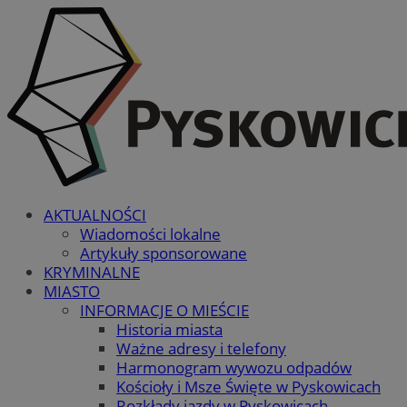
AKTUALNOŚCI
Wiadomości lokalne
Artykuły sponsorowane
KRYMINALNE
MIASTO
INFORMACJE O MIEŚCIE
Historia miasta
Ważne adresy i telefony
Harmonogram wywozu odpadów
Kościoły i Msze Święte w Pyskowicach
Rozkłady jazdy w Pyskowicach