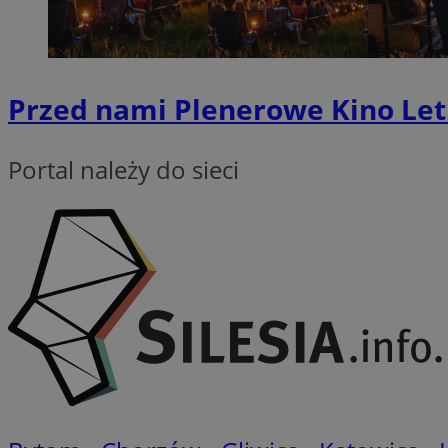
QeSessID
MvSessID
VISITOR_PRIVACY_
Przed nami Plenerowe Kino Let
Portal należy do sieci
CookieScriptConse
__cf_bm
__cf_bm
Nazwa
Nazwa