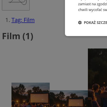
zamiast na zgodz
chwili wycofać s
Tag: Film
POKAŻ SZCZ
Film (1)
Niezbędne
Ni
Niezbędne pliki cook
zarządzanie kontem. 
Nazwa
SessID