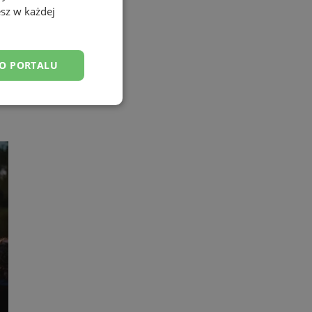
sz w każdej
DO PORTALU
esklasyfikowane
ane
owanie użytkownika i
j.
yfikator sesji.