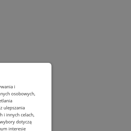
ywania i
danych osobowych,
etlania
az ulepszania
 i innych celach,
 wybory dotyczą
nym interesie