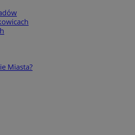
adów
skowicach
ch
ie Miasta?