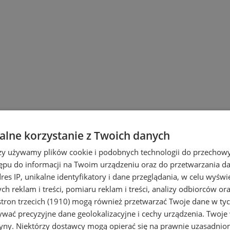
ach
lne korzystanie z Twoich danych
rzy używamy plików cookie i podobnych technologii do przechow
ępu do informacji na Twoim urządzeniu oraz do przetwarzania 
dres IP, unikalne identyfikatory i dane przeglądania, w celu wyświ
h reklam i treści, pomiaru reklam i treści, analizy odbiorców or
tron trzecich (1910)
mogą również przetwarzać Twoje dane w tych
wać precyzyjne dane geolokalizacyjne i cechy urządzenia. Twoje
tryny. Niektórzy dostawcy mogą opierać się na prawnie uzasadnio