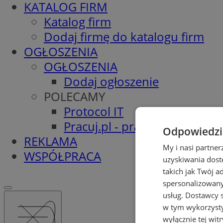
KATALOG FIRM
Katalog firm
Dodaj firmę do katalogu firm
OGŁOSZENIA
OGŁOSZENIA
Dodaj ogłoszenie
POLECAMY
Protocol IT
Pracuj.pl - praca w Pyskowic
Odpowiedzia
REKLAMA
My i nasi partne
WSPÓŁPRACA
uzyskiwania dost
takich jak Twój a
spersonalizowanyc
usług.
Dostawcy s
w tym wykorzysty
wyłącznie tej wi