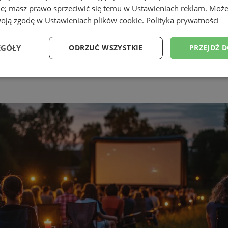
ie; masz prawo sprzeciwić się temu w
Ustawieniach reklam
. Może
woją zgodę w
Ustawieniach plików cookie
.
Polityka prywatności
EGÓŁY
ODRZUĆ WSZYSTKIE
PRZEJDŹ 
Wydajność
Targetowanie
Funkcjonalność
Ni
ezbędne
Wydajność
Targetowanie
Funkcjonalność
Niesklasyfikow
ie umożliwiają korzystanie z podstawowych funkcji strony internetowej, takich jak log
Bez niezbędnych plików cookie nie można prawidłowo korzystać ze strony internetowe
Provider
/
Okres
Opis
Domena
przechowywania
pyskowice.com.pl
1 rok
Ten plik cookie przechowuje ident