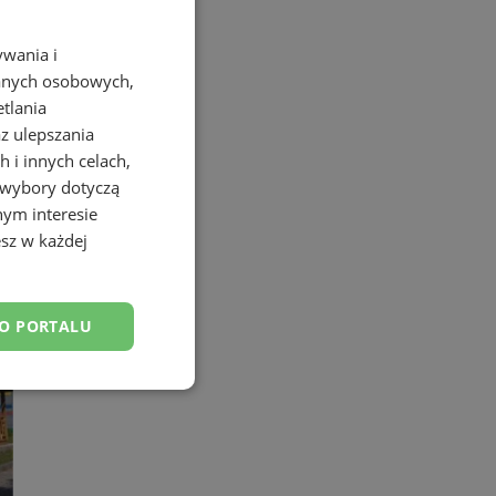
ywania i
danych osobowych,
etlania
az ulepszania
 i innych celach,
 wybory dotyczą
nym interesie
sz w każdej
DO PORTALU
esklasyfikowane