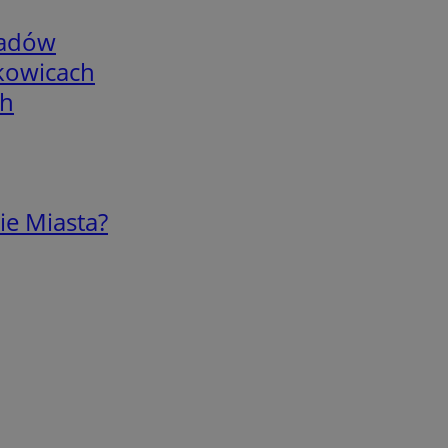
adów
skowicach
ch
ie Miasta?