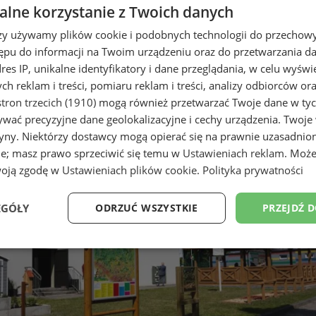
lne korzystanie z Twoich danych
rzy używamy plików cookie i podobnych technologii do przechow
ępu do informacji na Twoim urządzeniu oraz do przetwarzania 
dres IP, unikalne identyfikatory i dane przeglądania, w celu wyświ
h reklam i treści, pomiaru reklam i treści, analizy odbiorców or
ką (2)
tron trzecich (1910)
mogą również przetwarzać Twoje dane w tych
wać precyzyjne dane geolokalizacyjne i cechy urządzenia. Twoje
tryny. Niektórzy dostawcy mogą opierać się na prawnie uzasadnio
ie; masz prawo sprzeciwić się temu w
Ustawieniach reklam
. Może
woją zgodę w
Ustawieniach plików cookie
.
Polityka prywatności
EGÓŁY
ODRZUĆ WSZYSTKIE
PRZEJDŹ 
Wydajność
Targetowanie
Funkcjonalność
Ni