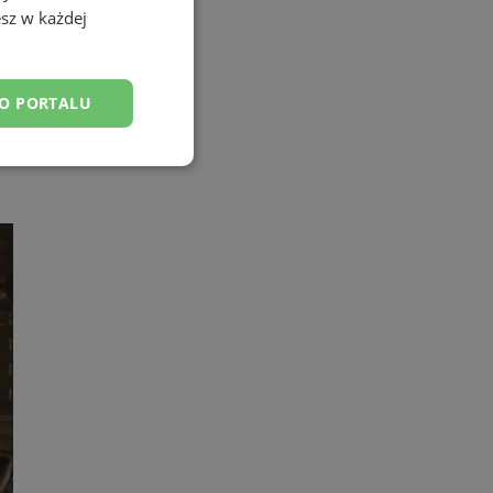
sz w każdej
DO PORTALU
esklasyfikowane
ane
owanie użytkownika i
j.
yfikator sesji.