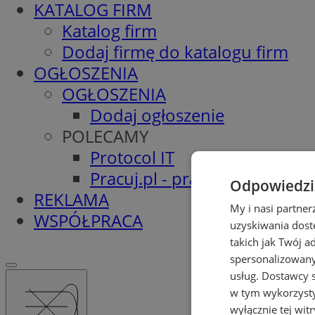
KATALOG FIRM
Katalog firm
Dodaj firmę do katalogu firm
OGŁOSZENIA
OGŁOSZENIA
Dodaj ogłoszenie
POLECAMY
Protocol IT
Pracuj.pl - praca w Pyskowic
Odpowiedzia
REKLAMA
My i nasi partne
WSPÓŁPRACA
uzyskiwania dost
takich jak Twój a
spersonalizowanyc
usług.
Dostawcy s
w tym wykorzysty
wyłącznie tej wi