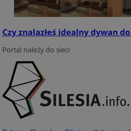
QeSessID
MvSessID
VISITOR_PRIVACY_
Czy znalazłeś idealny dywan do
Portal należy do sieci
CookieScriptConse
__cf_bm
__cf_bm
Nazwa
Nazwa