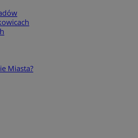
adów
skowicach
ch
ie Miasta?