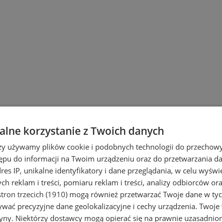
ach
lne korzystanie z Twoich danych
rzy używamy plików cookie i podobnych technologii do przechow
ępu do informacji na Twoim urządzeniu oraz do przetwarzania 
dres IP, unikalne identyfikatory i dane przeglądania, w celu wyświ
h reklam i treści, pomiaru reklam i treści, analizy odbiorców or
tron trzecich (1910)
mogą również przetwarzać Twoje dane w tych
wać precyzyjne dane geolokalizacyjne i cechy urządzenia. Twoje
tryny. Niektórzy dostawcy mogą opierać się na prawnie uzasadnio