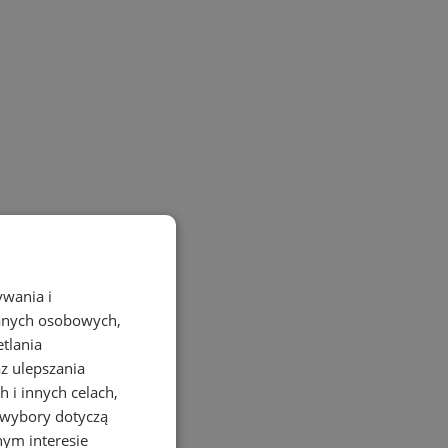
ywania i
danych osobowych,
etlania
az ulepszania
 i innych celach,
 wybory dotyczą
nym interesie