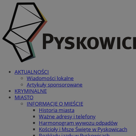
AKTUALNOŚCI
Wiadomości lokalne
Artykuły sponsorowane
KRYMINALNE
MIASTO
INFORMACJE O MIEŚCIE
Historia miasta
Ważne adresy i telefony
Harmonogram wywozu odpadów
Kościoły i Msze Święte w Pyskowicach
Rozkłady jazdy w Pyskowicach