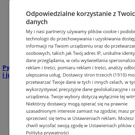
Odpowiedzialne korzystanie z Twoi
danych
My i nasi partnerzy używamy plików cookie i podob
technologii do przechowywania i uzyskiwania dostę
informacji na Twoim urządzeniu oraz do przetwarza
osobowych, takich jak Twój adres IP, unikalne identyf
dane przeglądania, w celu wyświetlania spersonali
Pyskowice zapraszają na "Rozmowy na dziś
reklam i treści, pomiaru reklam i treści, analizy odb
i jutro" – kolejne spotkanie już 19 stycznia
ulepszania usług.
Dostawcy stron trzecich (1910)
mog
przetwarzać Twoje dane w tych i innych celach, w t
wykorzystywać precyzyjne dane geolokalizacyjne i c
urządzenia. Twoje wybory dotyczą wyłącznie tej witr
Niektórzy dostawcy mogą opierać się na prawnie
uzasadnionym interesie zamiast na zgodzie; masz p
sprzeciwić się temu w
Ustawieniach reklam
. Możesz
chwili wycofać swoją zgodę w
Ustawieniach plików 
Polityka prywatności