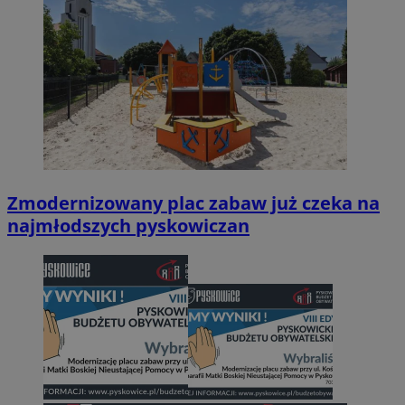
Zmodernizowany plac zabaw już czeka na
najmłodszych pyskowiczan