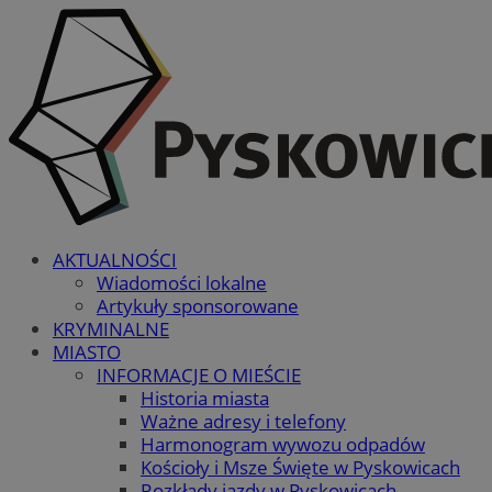
AKTUALNOŚCI
Wiadomości lokalne
Artykuły sponsorowane
KRYMINALNE
MIASTO
INFORMACJE O MIEŚCIE
Historia miasta
Ważne adresy i telefony
Harmonogram wywozu odpadów
Kościoły i Msze Święte w Pyskowicach
Rozkłady jazdy w Pyskowicach