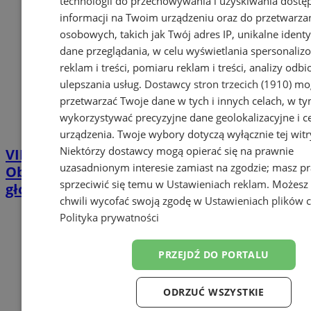
technologii do przechowywania i uzyskiwania dostę
informacji na Twoim urządzeniu oraz do przetwarza
osobowych, takich jak Twój adres IP, unikalne identyf
dane przeglądania, w celu wyświetlania spersonali
reklam i treści, pomiaru reklam i treści, analizy odb
ulepszania usług.
Dostawcy stron trzecich (1910)
mog
przetwarzać Twoje dane w tych i innych celach, w t
wykorzystywać precyzyjne dane geolokalizacyjne i c
urządzenia. Twoje wybory dotyczą wyłącznie tej witr
Niektórzy dostawcy mogą opierać się na prawnie
VIII edycja Pyskowickiego Budżetu
uzasadnionym interesie zamiast na zgodzie; masz p
Obywatelskiego - niebawem wystartuje
sprzeciwić się temu w
Ustawieniach reklam
. Możesz
głosowanie!
chwili wycofać swoją zgodę w
Ustawieniach plików 
Polityka prywatności
PRZEJDŹ DO PORTALU
ODRZUĆ WSZYSTKIE