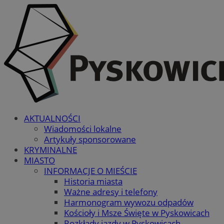
AKTUALNOŚCI
Wiadomości lokalne
Artykuły sponsorowane
KRYMINALNE
MIASTO
INFORMACJE O MIEŚCIE
Historia miasta
Ważne adresy i telefony
Harmonogram wywozu odpadów
Kościoły i Msze Święte w Pyskowicach
Rozkłady jazdy w Pyskowicach