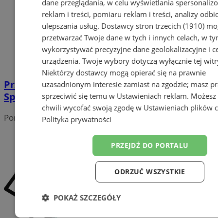
dane przeglądania, w celu wyświetlania spersonali
reklam i treści, pomiaru reklam i treści, analizy odb
ulepszania usług.
Dostawcy stron trzecich (1910)
mog
przetwarzać Twoje dane w tych i innych celach, w t
wykorzystywać precyzyjne dane geolokalizacyjne i c
urządzenia. Twoje wybory dotyczą wyłącznie tej witr
Niektórzy dostawcy mogą opierać się na prawnie
Przed nami Festiwal Mitologii Nordyckiej.
uzasadnionym interesie zamiast na zgodzie; masz p
Sprawdźcie szczegóły!
sprzeciwić się temu w
Ustawieniach reklam
. Możesz
chwili wycofać swoją zgodę w
Ustawieniach plików 
Portal należy do sieci
Polityka prywatności
PRZEJDŹ DO PORTALU
ODRZUĆ WSZYSTKIE
POKAŻ SZCZEGÓŁY