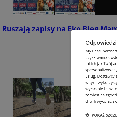
Ruszają zapisy na Eko Bieg Ma
Odpowiedzia
My i nasi partne
uzyskiwania dost
takich jak Twój a
spersonalizowanyc
usług.
Dostawcy s
w tym wykorzysty
wyłącznie tej wi
zamiast na zgodz
chwili wycofać s
POKAŻ SZCZ