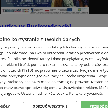
mutka w Pyskowicach!
lne korzystanie z Twoich danych
rzy używamy plików cookie i podobnych technologii do przechow
ępu do informacji na Twoim urządzeniu oraz do przetwarzania 
dres IP, unikalne identyfikatory i dane przeglądania, w celu wyświ
h reklam i treści, pomiaru reklam i treści, analizy odbiorców or
tron trzecich (1910)
mogą również przetwarzać Twoje dane w tych
wać precyzyjne dane geolokalizacyjne i cechy urządzenia. Twoje
tryny. Niektórzy dostawcy mogą opierać się na prawnie uzasadnio
ie; masz prawo sprzeciwić się temu w
Ustawieniach reklam
. Może
woją zgodę w
Ustawieniach plików cookie
.
Polityka prywatności
EGÓŁY
ODRZUĆ WSZYSTKIE
PRZEJDŹ 