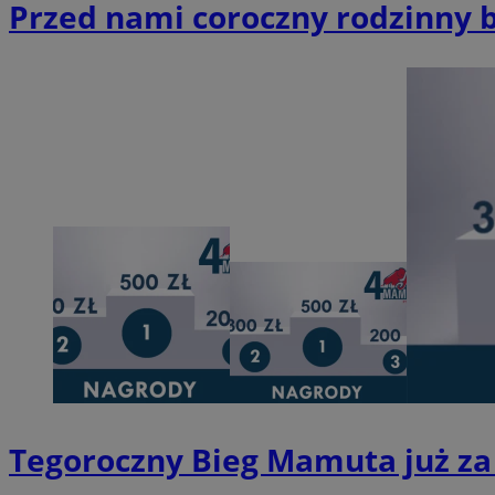
Przed nami coroczny rodzinny 
CookieScriptConse
__cf_bm
__cf_bm
Nazwa
Nazwa
ustat_y6rnhl0sgwc
Nazwa
ustat_qtixygjb9ub
ustat_gid
test_cookie
Tegoroczny Bieg Mamuta już za 
__Secure-YNID
ustat_ucijhkzXjde3