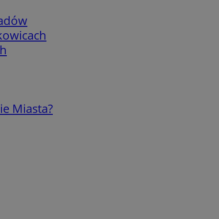
adów
skowicach
ch
ie Miasta?