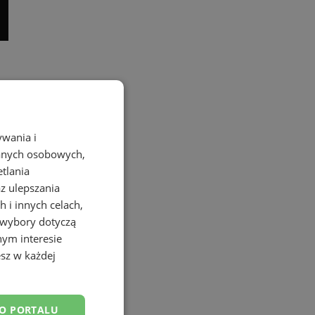
ywania i
danych osobowych,
etlania
az ulepszania
 i innych celach,
 wybory dotyczą
nym interesie
sz w każdej
DO PORTALU