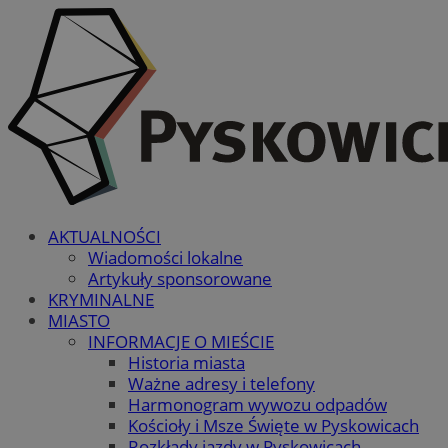
AKTUALNOŚCI
Wiadomości lokalne
Artykuły sponsorowane
KRYMINALNE
MIASTO
INFORMACJE O MIEŚCIE
Historia miasta
Ważne adresy i telefony
Harmonogram wywozu odpadów
Kościoły i Msze Święte w Pyskowicach
Rozkłady jazdy w Pyskowicach