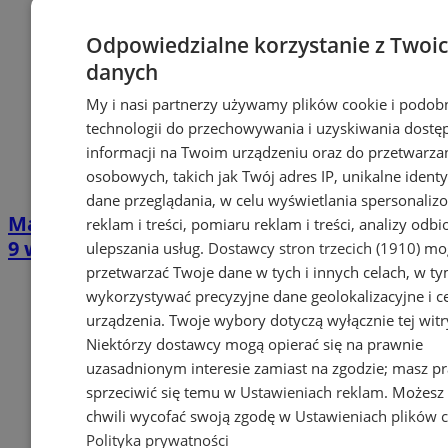
Odpowiedzialne korzystanie z Twoi
danych
My i nasi partnerzy używamy plików cookie i podob
technologii do przechowywania i uzyskiwania dostę
informacji na Twoim urządzeniu oraz do przetwarza
osobowych, takich jak Twój adres IP, unikalne identyf
dane przeglądania, w celu wyświetlania spersonali
Mamut czeka na dzieci: Pyskowicki bieg już
reklam i treści, pomiaru reklam i treści, analizy odb
9 września
ulepszania usług.
Dostawcy stron trzecich (1910)
mog
przetwarzać Twoje dane w tych i innych celach, w t
wykorzystywać precyzyjne dane geolokalizacyjne i c
urządzenia. Twoje wybory dotyczą wyłącznie tej witr
Niektórzy dostawcy mogą opierać się na prawnie
uzasadnionym interesie zamiast na zgodzie; masz p
sprzeciwić się temu w
Ustawieniach reklam
. Możesz
chwili wycofać swoją zgodę w
Ustawieniach plików 
Polityka prywatności