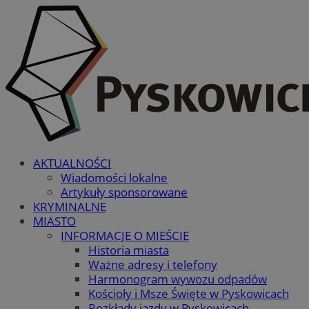
AKTUALNOŚCI
Wiadomości lokalne
Artykuły sponsorowane
KRYMINALNE
MIASTO
INFORMACJE O MIEŚCIE
Historia miasta
Ważne adresy i telefony
Harmonogram wywozu odpadów
Kościoły i Msze Święte w Pyskowicach
Rozkłady jazdy w Pyskowicach