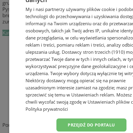
grupowych i/lub indywidualnych. Wybierz w okolicy
Pyskowic odpowiedni kurs tańca dla siebie: hip hop,
My i nasi partnerzy używamy plików cookie i podob
breakdance, taniec klasyczny, taniec nowoczesny, czy
technologii do przechowywania i uzyskiwania dostę
zumba i zacznij swoją przygodę z
tańcem
już dziś.
informacji na Twoim urządzeniu oraz do przetwarza
osobowych, takich jak Twój adres IP, unikalne identyf
Kategoria nie zawiera żadnych prezentacji firm.
dane przeglądania, w celu wyświetlania spersonali
Dodaj firmę
reklam i treści, pomiaru reklam i treści, analizy odb
ulepszania usług.
Dostawcy stron trzecich (1910)
mog
Pozostałe firmy w kategorii
przetwarzać Twoje dane w tych i innych celach, w t
wykorzystywać precyzyjne dane geolokalizacyjne i c
reklama
urządzenia. Twoje wybory dotyczą wyłącznie tej witr
Niektórzy dostawcy mogą opierać się na prawnie
Tworzenie stron www -
uzasadnionym interesie zamiast na zgodzie; masz p
Pyskowice
sprzeciwić się temu w
Ustawieniach reklam
. Możesz
reklama
chwili wycofać swoją zgodę w
Ustawieniach plików 
Polityka prywatności
reklama
Portal należy do sieci
PRZEJDŹ DO PORTALU