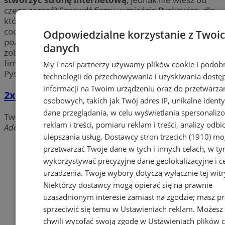
czego zacząć? Sprawdź firmy w mieście Pyskowice, dla
których profesjonalne
projektowanie stron www
to
codzienność. Dowiedz się więcej o usługach takich jak:
Odpowiedzialne korzystanie z Twoi
pozycjonowanie stron, Google Adwords, e-marketing i
danych
zobacz, co dobrego może z nich wyniknąć dla Twojej
firmy. Znajdź profesjonalną
agencję interaktywną
w
My i nasi partnerzy używamy plików cookie i podob
Pyskowicach i zadbaj o wizerunek swojej firmy!
technologii do przechowywania i uzyskiwania dostę
informacji na Twoim urządzeniu oraz do przetwarza
2xm Maciej Matecki
osobowych, takich jak Twój adres IP, unikalne identyf
dane przeglądania, w celu wyświetlania spersonali
Tworzenie stron www, agencje interaktywne, hosting
reklam i treści, pomiaru reklam i treści, analizy odb
Adama Mickiewicza, 44-120 Pyskowice
ulepszania usług.
Dostawcy stron trzecich (1910)
mog
Dodaj firmę
przetwarzać Twoje dane w tych i innych celach, w t
wykorzystywać precyzyjne dane geolokalizacyjne i c
Pozostałe firmy w kategorii
urządzenia. Twoje wybory dotyczą wyłącznie tej witr
Niektórzy dostawcy mogą opierać się na prawnie
reklama
uzasadnionym interesie zamiast na zgodzie; masz p
sprzeciwić się temu w
Ustawieniach reklam
. Możesz
Tworzenie stron www -
chwili wycofać swoją zgodę w
Ustawieniach plików 