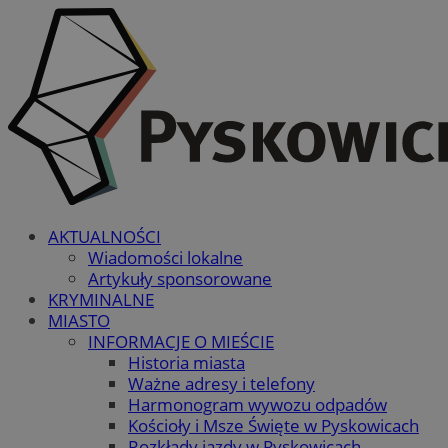
AKTUALNOŚCI
Wiadomości lokalne
Artykuły sponsorowane
KRYMINALNE
MIASTO
INFORMACJE O MIEŚCIE
Historia miasta
Ważne adresy i telefony
Harmonogram wywozu odpadów
Kościoły i Msze Święte w Pyskowicach
Rozkłady jazdy w Pyskowicach