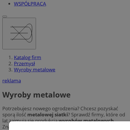
WSPÓŁPRACA
Katalog firm
Przemysł
Wyroby metalowe
reklama
Wyroby metalowe
Potrzebujesz nowego ogrodzenia? Chcesz pozyskać
sporą ilość
metalowej siatki
? Sprawdź firmy, które od
lat zajmują się produkcją
wyrobów metalowych
.
Znajdź przedsiębiorstwa w Pyskowicach posiadające w