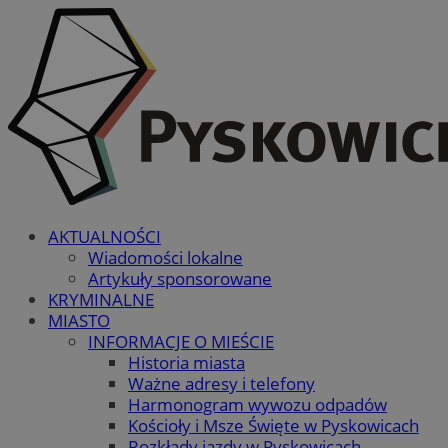
AKTUALNOŚCI
Wiadomości lokalne
Artykuły sponsorowane
KRYMINALNE
MIASTO
INFORMACJE O MIEŚCIE
Historia miasta
Ważne adresy i telefony
Harmonogram wywozu odpadów
Kościoły i Msze Święte w Pyskowicach
Rozkłady jazdy w Pyskowicach