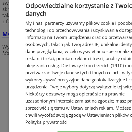
swojej ofercie: kraty pomostowe, drzwi stalowe
Odpowiedzialne korzystanie z Twoi
skrzydłowe, siatki oraz ogrodzenia. Dowiedz się więcej
danych
także o profesjonalnej obróbce skrawaniem i skorzystaj
z fachowych usług w okolicy Pyskowic.
My i nasi partnerzy używamy plików cookie i podob
technologii do przechowywania i uzyskiwania dostę
MGM Konstrukcje Stalowe
informacji na Twoim urządzeniu oraz do przetwarza
osobowych, takich jak Twój adres IP, unikalne identyf
Wyroby metalowe
dane przeglądania, w celu wyświetlania spersonali
Magazynowa, 44-120 PYSKOWICE
reklam i treści, pomiaru reklam i treści, analizy odb
Dodaj firmę
ulepszania usług.
Dostawcy stron trzecich (1910)
mog
przetwarzać Twoje dane w tych i innych celach, w t
Pozostałe firmy w kategorii
wykorzystywać precyzyjne dane geolokalizacyjne i c
urządzenia. Twoje wybory dotyczą wyłącznie tej witr
reklama
Niektórzy dostawcy mogą opierać się na prawnie
uzasadnionym interesie zamiast na zgodzie; masz p
Tworzenie stron www -
sprzeciwić się temu w
Ustawieniach reklam
. Możesz
Pyskowice
chwili wycofać swoją zgodę w
Ustawieniach plików 
reklama
Polityka prywatności