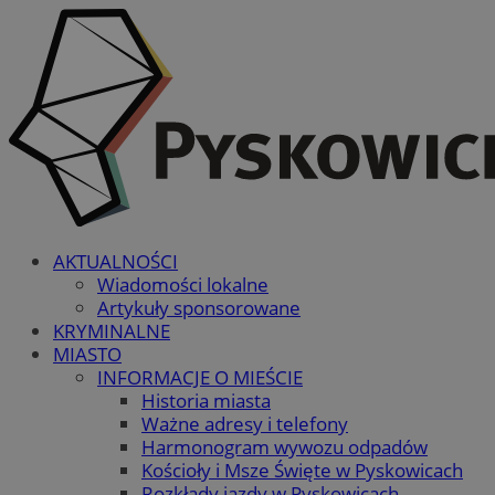
AKTUALNOŚCI
Wiadomości lokalne
Artykuły sponsorowane
KRYMINALNE
MIASTO
INFORMACJE O MIEŚCIE
Historia miasta
Ważne adresy i telefony
Harmonogram wywozu odpadów
Kościoły i Msze Święte w Pyskowicach
Rozkłady jazdy w Pyskowicach