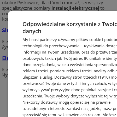
okolicy Pyskowice, dla których montaż, serwis, czy
specjalistyczne pomiary
instalacji elektrycznej
to
codzienność. Chcesz się pozbyć kłopotu? Wybierz
kompleksowe
usługi elektryczne
w Pyskowicach.
Odpowiedzialne korzystanie z Twoi
Sim-Tech Marek Skorupa
danych
My i nasi partnerzy używamy plików cookie i podob
Elektryk, Usługi elektryczne
technologii do przechowywania i uzyskiwania dostę
Rynek, 44-120 Pyskowice
informacji na Twoim urządzeniu oraz do przetwarza
Elektroem Usługi Elektryczne
osobowych, takich jak Twój adres IP, unikalne identyf
dane przeglądania, w celu wyświetlania spersonali
Elektryk, Usługi elektryczne
reklam i treści, pomiaru reklam i treści, analizy odb
Wyzwolenia boczna, 44-120 Pyskowice
ulepszania usług.
Dostawcy stron trzecich (1910)
mog
przetwarzać Twoje dane w tych i innych celach, w t
Dodaj firmę
wykorzystywać precyzyjne dane geolokalizacyjne i c
Pozostałe firmy w kategorii
urządzenia. Twoje wybory dotyczą wyłącznie tej witr
Niektórzy dostawcy mogą opierać się na prawnie
reklama
uzasadnionym interesie zamiast na zgodzie; masz p
sprzeciwić się temu w
Ustawieniach reklam
. Możesz