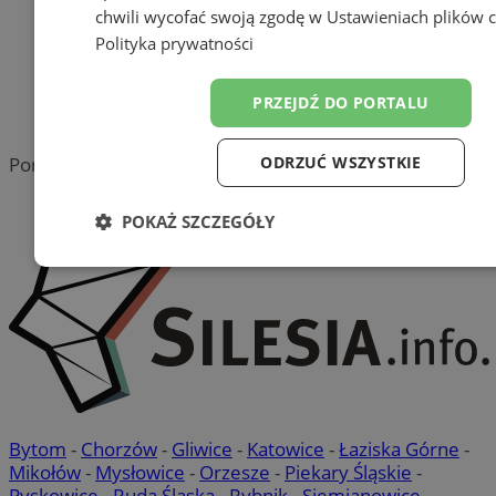
Tworzenie stron www -
chwili wycofać swoją zgodę w
Ustawieniach plików 
Pyskowice
Polityka prywatności
reklama
PRZEJDŹ DO PORTALU
reklama
ODRZUĆ WSZYSTKIE
Portal należy do sieci
POKAŻ SZCZEGÓŁY
Niezbędne
Wydajność
Targetowanie
Funkc
Niesklasyfikowane
Bytom
-
Chorzów
-
Gliwice
-
Katowice
-
Łaziska Górne
-
Mikołów
-
Mysłowice
-
Orzesze
-
Piekary Śląskie
-
Pyskowice
-
Ruda Śląska
-
Rybnik
-
Siemianowice
-