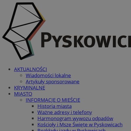
AKTUALNOŚCI
Wiadomości lokalne
Artykuły sponsorowane
KRYMINALNE
MIASTO
INFORMACJE O MIEŚCIE
Historia miasta
Ważne adresy i telefony
Harmonogram wywozu odpadów
Kościoły i Msze Święte w Pyskowicach
Rozkłady jazdy w Pyskowicach