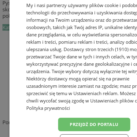
Pyskowice. Zapoznaj się najnowszym wzornictwem i
My i nasi partnerzy używamy plików cookie i podob
skorzystaj z usług fachowych usług montażowych w
technologii do przechowywania i uzyskiwania dostę
pobliżu Pyskowic
informacji na Twoim urządzeniu oraz do przetwarza
Kategoria nie zawiera żadnych prezentacji firm.
osobowych, takich jak Twój adres IP, unikalne identyf
dane przeglądania, w celu wyświetlania spersonali
Dodaj firmę
reklam i treści, pomiaru reklam i treści, analizy odb
ulepszania usług.
Dostawcy stron trzecich (1910)
mog
Sprawdź firmy z innych miast
przetwarzać Twoje dane w tych i innych celach, w t
wykorzystywać precyzyjne dane geolokalizacyjne i c
reklama
urządzenia. Twoje wybory dotyczą wyłącznie tej witr
Niektórzy dostawcy mogą opierać się na prawnie
Tworzenie stron www -
uzasadnionym interesie zamiast na zgodzie; masz p
Pyskowice
sprzeciwić się temu w
Ustawieniach reklam
. Możesz
reklama
chwili wycofać swoją zgodę w
Ustawieniach plików 
Polityka prywatności
reklama
Portal należy do sieci
PRZEJDŹ DO PORTALU