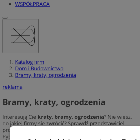
WSPÓŁPRACA
Katalog firm
Dom i Budownictwo
Bramy, kraty, ogrodzenia
reklama
Bramy, kraty, ogrodzenia
Interesują Cię
kraty
,
bramy
,
ogrodzenia
? Nie wiesz,
do jakiej firmy się zwrócić? Sprawdź przedstawicieli
producentów
ogrodzeń
oraz
bram
w mieście
Pyskowice. Poznaj najnowsze wzornictwo oraz zachwyć