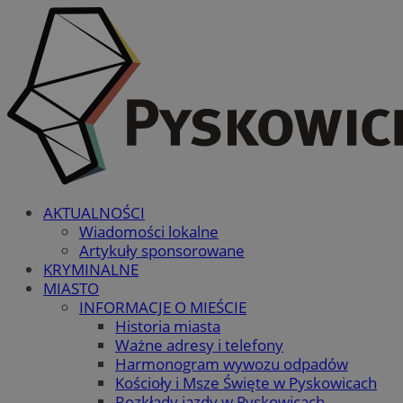
AKTUALNOŚCI
Wiadomości lokalne
Artykuły sponsorowane
KRYMINALNE
MIASTO
INFORMACJE O MIEŚCIE
Historia miasta
Ważne adresy i telefony
Harmonogram wywozu odpadów
Kościoły i Msze Święte w Pyskowicach
Rozkłady jazdy w Pyskowicach