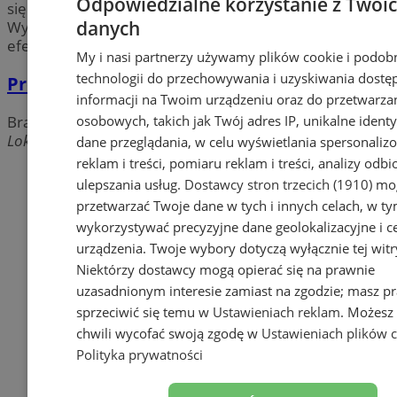
Odpowiedzialne korzystanie z Twoi
się najbardziej zaawansowanymi technologiami.
danych
Wybierz swoją idealną firmę w Pyskowicach i ciesz się
efektami!
My i nasi partnerzy używamy plików cookie i podob
technologii do przechowywania i uzyskiwania dostę
Project Pro Metal
informacji na Twoim urządzeniu oraz do przetwarza
osobowych, takich jak Twój adres IP, unikalne identyf
Bramy, kraty, ogrodzenia
Lokalna, 44-120 Pyskowice
dane przeglądania, w celu wyświetlania spersonali
reklam i treści, pomiaru reklam i treści, analizy odb
Dodaj firmę
ulepszania usług.
Dostawcy stron trzecich (1910)
mog
przetwarzać Twoje dane w tych i innych celach, w t
Pozostałe firmy w kategorii
wykorzystywać precyzyjne dane geolokalizacyjne i c
urządzenia. Twoje wybory dotyczą wyłącznie tej witr
reklama
Niektórzy dostawcy mogą opierać się na prawnie
uzasadnionym interesie zamiast na zgodzie; masz p
Tworzenie stron www -
sprzeciwić się temu w
Ustawieniach reklam
. Możesz
Pyskowice
chwili wycofać swoją zgodę w
Ustawieniach plików 
reklama
Polityka prywatności
reklama